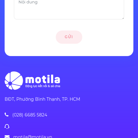
GỬI
BĐT, Phường Bình Thạnh, TP. HCM
(028) 6685 5824
motila@motila.vn