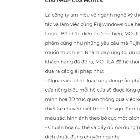
GIẢI PHÁP CỦA MOTILA
Là công ty am hiểu về ngành nghề kỹ th
tác và làm việc cùng Fujiwindows qua h
Logo - Bộ nhận diện thương hiệu, MOTIL
phẩm cũng như những yêu cầu mà Fuj
muốn thực hiện. Nhằm đáp ứng tối ưu cá
khách hàng đã đề ra, MOTILA đã hệ thố
đưa ra các giải pháp như:
- Ngoài việc phân loại từng dòng sản p
cửa riêng biệt, mỗi hệ cửa sẽ được lồng
minh họa 3D trực quan thông qua việc
thiết kế chuyên biệt trong Design đảm 
màu sắc, hình ảnh theo bố cục một cách 
- Chuẩn hóa cụ thể và đầy đủ nội dung tiế
dịch thuật đúng chuyên ngành;