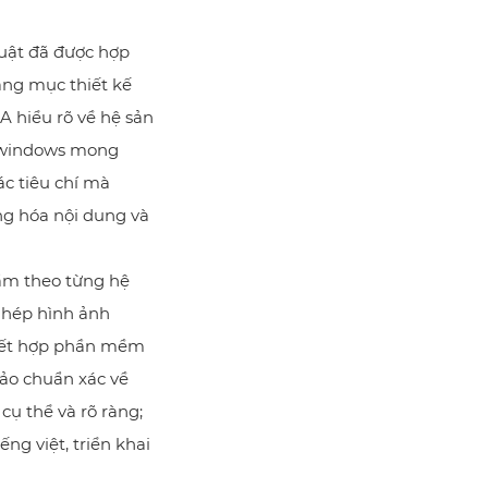
uật đã được hợp
ạng mục thiết kế
A hiểu rõ về hệ sản
iwindows mong
c tiêu chí mà
ng hóa nội dung và
hẩm theo từng hệ
 ghép hình ảnh
 kết hợp phần mềm
bảo chuẩn xác về
cụ thể và rõ ràng;
ng việt, triển khai