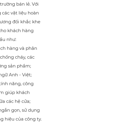
trường bán lẻ. Với
các vật liệu hoàn
 tương đối khắc khe
cho khách hàng
cầu như:
hách hàng và phân
 chống cháy, các
 từng sản phẩm;
ngữ Anh - Việt;
tính năng, công
ằm giúp khách
ữa các hệ cửa;
g ngắn gọn, sử dụng
g hiệu của công ty.