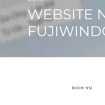
WEBSITE 
FUJIWIN
DỊCH VỤ