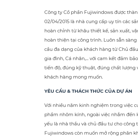
Công ty Cổ phần Fujiwindows được thàn
02/04/2015 là nhà cung cấp uy tín các 
hoàn chỉnh từ khâu thiết kế, sản xuất, v
hoàn thiện tại công trình. Luôn sẵn sàn
cầu đa dạng của khách hàng từ Chủ đầu 
gia đình, Cá nhân,... với cam kết đảm bả
tiến độ, đúng kỹ thuật, đúng chất lượn
khách hàng mong muốn.
YÊU CẦU & THÁCH THỨC CỦA DỰ ÁN
Với nhiều năm kinh nghiệm trong việc c
phẩm nhôm kính, ngoài việc nhắm đến 
yếu là nhà thầu và chủ đầu tư cho công t
Fujiwindows còn muốn mở rộng phân kh