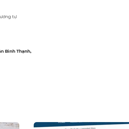
tương tự
ận Bình Thạnh,