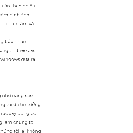
dự án theo nhiều
 kèm hình ảnh
 sự quan tâm và
ng tiếp nhận
ông tin theo các
iwindows đưa ra
g như nâng cao
g tôi đã tin tưởng
mục xây dựng bộ
g làm chúng tôi
chúng tôi lại không