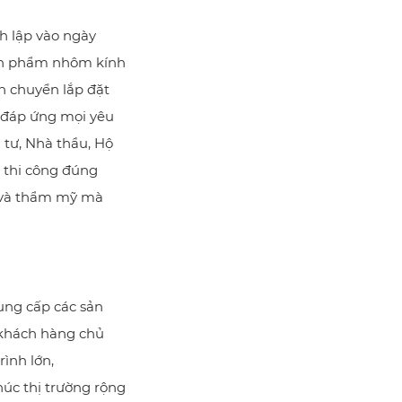
h lập vào ngày
sản phẩm nhôm kính
ận chuyển lắp đặt
g đáp ứng mọi yêu
tư, Nhà thầu, Hộ
o thi công đúng
g và thẩm mỹ mà
ung cấp các sản
khách hàng chủ
rình lớn,
úc thị trường rộng