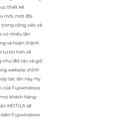
ục thiết kế
u mới, một đội
 trong công việc và
i có nhiều lần
ứng và hoàn thành
 tự tin hơn về
 như đối tác và giờ
ang website chỉnh
ợp tác lần này. Hy
nh của Fujiwindows
 mọi khách hàng
phần MOTILA sẽ
i diện Fujiwindows