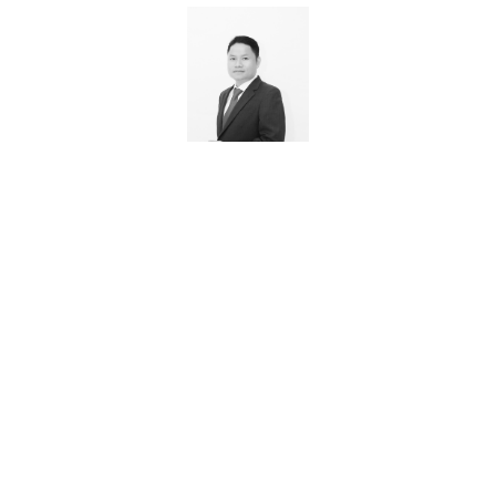
"Nếu như bạn có cơ hội hợp tác 1 lần với MOTILA,
chúng tôi chắc chắn bạn sẽ luôn cảm thấy hài lòng. Vì
sao vậy?
MOTILA có đội ngũ giỏi, họ là những tài năng tuy trẻ
nhưng kinh nghiệm rất dày dặn, họ rất biết cách thuyết
phục và làm bạn thấy an tâm. Không chỉ vì sự tinh tế,
thấu hiểu khách hàng, MOTILA còn cung cấp cho
chúng tôi các giá trị khác vượt cả mong đợi và giá cả
mà chúng tôi phải chi trả. Các bạn hiểu rất nhanh
mong muốn của Liên Việt và thay chúng tôi thực hiện