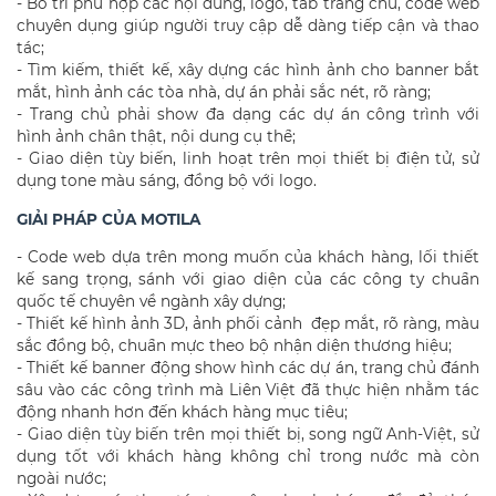
- Bố trí phù hợp các nội dung, logo, tab trang chủ, code web
chuyên dụng giúp người truy cập dễ dàng tiếp cận và thao
tác;
- Tìm kiếm, thiết kế, xây dựng các hình ảnh cho banner bắt
mắt, hình ảnh các tòa nhà, dự án phải sắc nét, rõ ràng;
- Trang chủ phải show đa dạng các dự án công trình với
hình ảnh chân thật, nội dung cụ thể;
- Giao diện tùy biến, linh hoạt trên mọi thiết bị điện tử, sử
dụng tone màu sáng, đồng bộ với logo.
GIẢI PHÁP CỦA MOTILA
- Code web dựa trên mong muốn của khách hàng, lối thiết
kế sang trọng, sánh với giao diện của các công ty chuẩn
quốc tế chuyên về ngành xây dựng;
- Thiết kế hình ảnh 3D, ảnh phối cảnh đẹp mắt, rõ ràng, màu
sắc đồng bộ, chuẩn mực theo bộ nhận diện thương hiệu;
- Thiết kế banner động show hình các dự án, trang chủ đánh
sâu vào các công trình mà Liên Việt đã thực hiện nhằm tác
động nhanh hơn đến khách hàng mục tiêu;
- Giao diện tùy biến trên mọi thiết bị, song ngữ Anh-Việt, sử
dụng tốt với khách hàng không chỉ trong nước mà còn
ngoài nước;