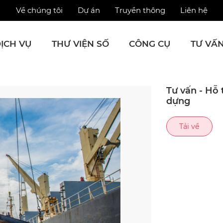
Về chúng tôi
Dự án
Truyền thông
Liên hệ
ỊCH VỤ
THƯ VIỆN SỐ
CÔNG CỤ
TƯ VẤ
Tư vấn - Hỗ 
dựng
Tải về