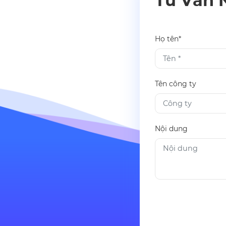
Tư Vấn 
Họ tên*
Tên công ty
Nội dung