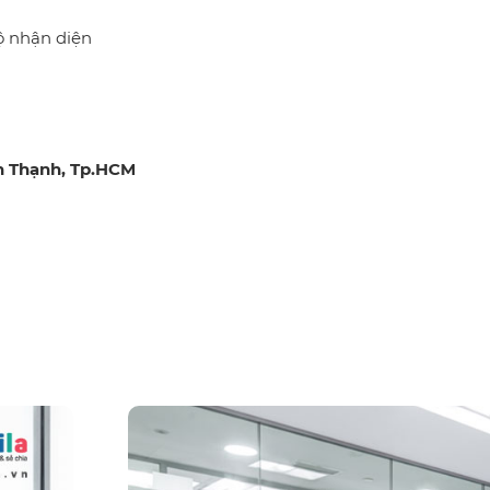
ộ nhận diện
h Thạnh, Tp.HCM