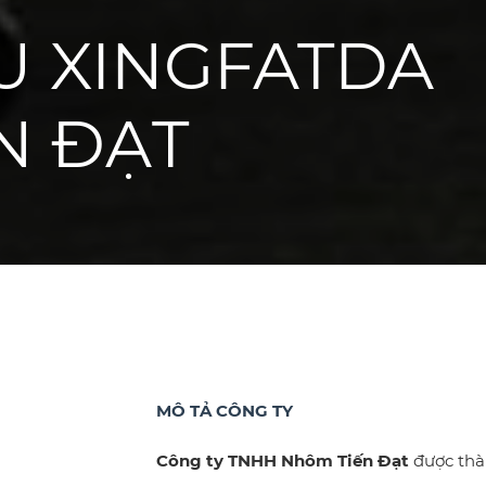
U XINGFATDA
N ĐẠT
MÔ TẢ CÔNG TY
Công ty TNHH Nhôm Tiến Đạt
được thàn