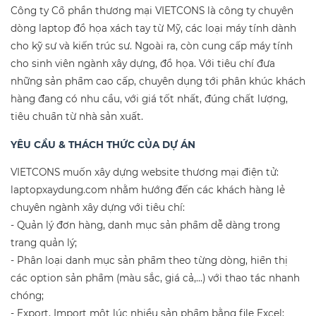
Công ty Cổ phần thương mại VIETCONS là công ty chuyên
dòng laptop đồ họa xách tay từ Mỹ, các loại máy tính dành
cho kỹ sư và kiến trúc sư. Ngoài ra, còn cung cấp máy tính
cho sinh viên ngành xây dựng, đồ họa. Với tiêu chí đưa
những sản phẩm cao cấp, chuyên dụng tới phân khúc khách
hàng đang có nhu cầu, với giá tốt nhất, đúng chất lượng,
tiêu chuẩn từ nhà sản xuất.
YÊU CẦU & THÁCH THỨC CỦA DỰ ÁN
VIETCONS muốn xây dựng website thương mại điện tử:
laptopxaydung.com nhằm hướng đến các khách hàng lẻ
chuyên ngành xây dựng với tiêu chí:
- Quản lý đơn hàng, danh mục sản phẩm dễ dàng trong
trang quản lý;
- Phân loại danh mục sản phẩm theo từng dòng, hiển thị
các option sản phẩm (màu sắc, giá cả,...) với thao tác nhanh
chóng;
- Export, Import một lúc nhiều sản phẩm bằng file Excel;