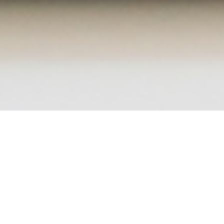
DỰ ÁN & GIẢI PHÁP THỰC TẾ
KHÁC